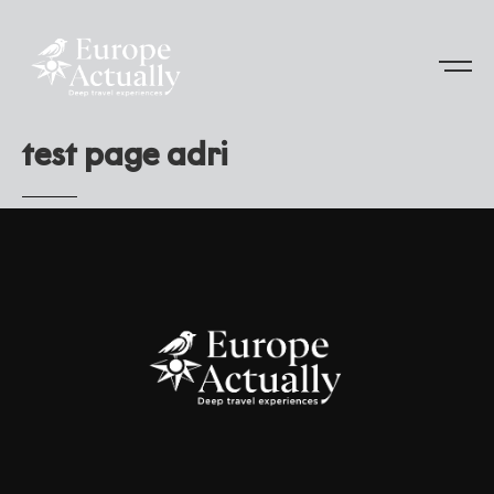
t
e
s
t
p
a
g
e
a
d
r
i